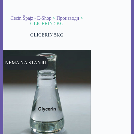
Cecin Špajz - E-Shop
>
Производи
>
GLICERIN 5KG
GLICERIN 5KG
NEMA NA STANJU