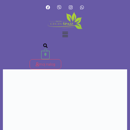
0
moj nalog