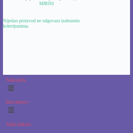
MIRISI
Nijedan proizvod ne odgovara izabranim
kriterijumima.
Naša priča
Brzi linkovi
Važni linkovi