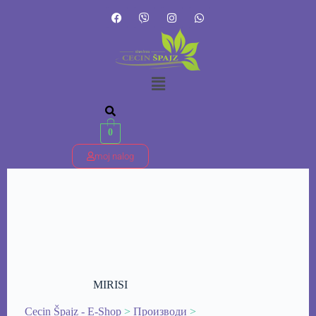
0
moj nalog
MIRISI
Cecin Špajz - E-Shop
>
Производи
>